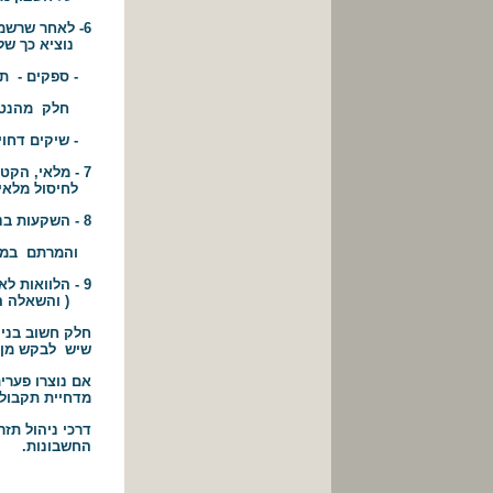
6- לאחר שרשמנו את התשלומים והתקבולים הקודמים נוכל לקבוע אילו סכומים נוספים
נוציא כך שלא
- ספקים - תשל
חלק מהנטל 
- שיקים דחויי
7 - מלאי, הקטנת המלאי הקיים למלאי הרצוי ולמחזור המלאי הממוצע. (בדיקת אפשרות
לחיסול מלאי 
8 - השקעות בנכסים קבועים, איתור נכסים מיותרים ( מבנים, ציוד וכו.) שאינם מייצרים רווח
והמרתם במזומ
9 - הלוואות לאנשים או גופים הקשורים לעסק- האם החברה יכולה לעמוד בהלוואות אלו
( והשאלה האם
חלק חשוב בני
שיש לבקש מן ה
אם נוצרו פערי
מדחיית תקבול/ת
דרכי ניהול תז
החשבונות.