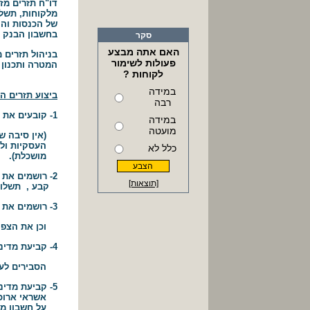
דו"ח תזרים מז
מלקוחות, תשלו
של הכנסות והו
בחשבון הבנק ל
סקר
האם אתה מבצע
בניהול תזרים 
פעולות לשימור
המטרה ותכנון 
לקוחות ?
במידה
ביצוע תזרים המ
רבה
1- קובעים את יעד היתרה בבנק .
במידה
מועטה
(אין סיבה שהת
העסקיות ולכן
כלל לא
מושכלת).
2- רושמים את כל התשלומים הוודאים או הכמעט וודאים כגון החזרי הלוואות, הוראות
[תוצאות]
קבע , תשלומים
3- רושמים את כל התקבולים הצפויים שיקים דחויים, זיכויים מכרטיסי אשראי וכו.
וכן את הצפי ג
4- קביעת מדיניות גבייה מוגדרת ועקבית מלקוחות חייבים תוך נקיטת בכול האמצעים
הסבירים לעמ
5- קביעת מדיניות זהירה במתן אשראי שלא תגרום לפער בתזרים, הענקת תקופת
אשראי ארוכה ה
על חשבון מכי