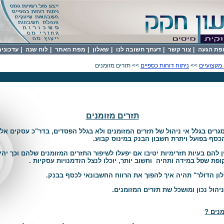
פת הגעה
|
צור קשר
|
דעתך חשובה לנו
|
שאלון
|
מפת האתר
|
לוח שנה
|
עדכונים 
מקצועיים
>>
ניתוח דוחות כספיים
>> תזרים מזומנים
תזרים מזומנים
גרים בגלל אי ניהול של תזרים המזומנים ולא בגלל הפסדים, בדר"כ עסקים אלו
כסף בפועל ויתרת חשבון הבנק במינוס קבוע.
 להם בעיות תזרימיות יטיבו אם יפעלו לשיפור התזרים המזומנים שלהם וכך יהי
ופת שפל במידה ותהיה וחשוב יותר, יוכלו לנצל הזדמנויות עסקיות .
לון הדולר" תהיה איך להפוך את הרווח החשבונאי לכסף בבנק.
יהול נכון ומושכל שת תזרים המזומנים.
מנים ?