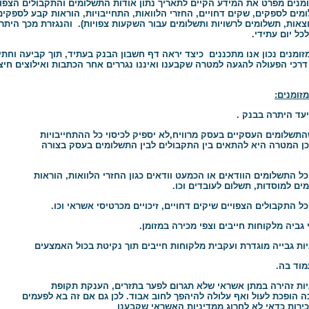
ומנים מפרט את המידע הקיים לתאריך נתון אודות התשלומים והתקבולים הצפוי
מים לספקים, שקים דחויים, החזרי הלוואות, התחייבויות, הוראות קבע לספקי
צאות, תשלומים לרשויות ותשלומים עבור השקעות צפויות). והנגזרת מכך היתר
כל יום עתידי.
מזומנים נכון אנו מתכננים כיצד יראה דף חשבון הבנק בעתיד, תוך קביעה וחת
דרכי הפעולה להגעה למטרה שקבענו ואיננו נגררים אחר הכתבות ואילוצים חיצו
זומנים:
שלומים העסקיים בעסק מרוויח,לא יספיק לכיסוי כל ההתחייבויות
 המטרה היא להתאים בין התקבולים לבין התשלומים בעסק בצורה
 למוסדות, תשלום לעובדים וכו.
ביה מלקוחות חייבים וצפי מכירה במזומן.
וד בה.
ופכת לעול ואף עלולה להיהפך לחוב אבוד. לכן גם אם זה בא לפעמים
רות כדאי לא לחרוג ממדיניות האשראי שקבענו