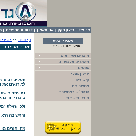
פרופיל
|
גדעון חקק
|
אני מאמין
|
לקוחות מספרים
|
מ
דף הבית
>>
מאמרים 
תאריך ושעה
07/08/2026
02:17:21
תזרים מזומנים
מוצרים ושירותים
מאמרים מקצועיים
טפסים
ידיעון עסקי
עסקים רבים נס
קישורים
לא רואים את ה
מחשבונים
הנהח"ש במחשבך
גם עסקים שאין
טובה יותר בתק
תוכניות שרות
ולכן שאלת "מי
והתשובה היא נ
מהו תזרים מזו