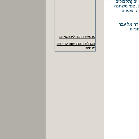
ים (תקבולים
ם, צפי משתנה
ה הצפויה
ירה אל עבר
ניים.
פנסיית חובה לעצמאיים
הגדלת ההפרשות לביטוח
פנסיוני
העלאת זכאות לימי חופשה
שנתית
דמי הבראה ליום 378
ש"ח. (374 ש"ח עד
30/6/14)
- מקסימום להחזר הוצ'
נסיעה ליום 22.60 ש"ח
- נרשמים לידיעון העסקי
ומקבלים עדכונים שוטפים
- שכר מינימום 5,300 ש"ח