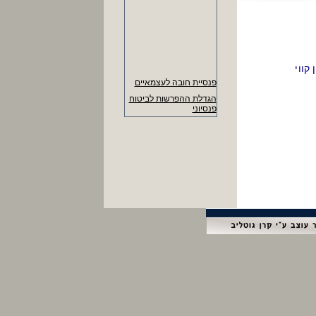
קווי
פנסיית חובה לעצמאיים
הגדלת ההפרשות לביטוח
פנסיוני
העלאת זכאות לימי חופשה
שנתית
דמי הבראה ליום 378
ש"ח. (374 ש"ח עד
30/6/14)
- מקסימום להחזר הוצ'
נסיעה ליום 22.60 ש"ח
- נרשמים לידיעון העסקי
ומקבלים עדכונים שוטפים
- שכר מינימום 5,300 ש"ח