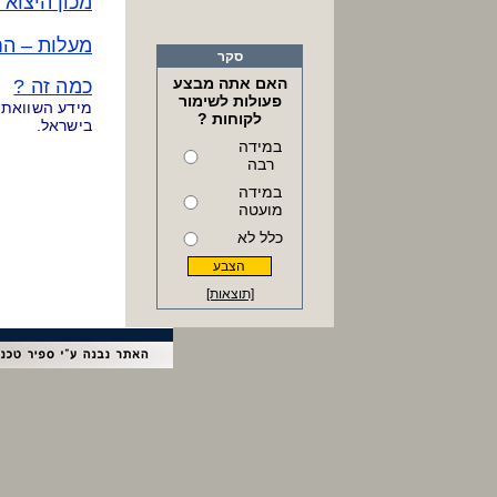
מכון היצוא 
מעלות – הח
סקר
האם אתה מבצע
כמה זה ?
פעולות לשימור
מידע השוואת מח
לקוחות ?
בישראל.
במידה
רבה
במידה
מועטה
כלל לא
[תוצאות]