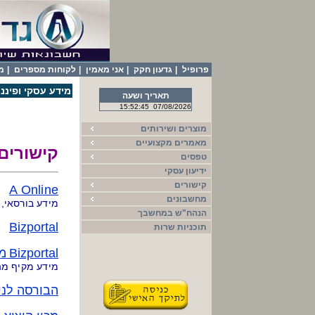
פרופיל
|
גדעון חקק
|
אני מאמין
|
לקוחות מספרים
|
מ
מידע עסקי ופיננס
תאריך ושעה
15:52:45
07/08/2026
מוצרים ושירותים
מאמרים מקצועיים
קישורים 
טפסים
ידיעון עסקי
קישורים
A Online
מחשבונים
מידע בורסאי, 
הנהח"ש במחשבך
Bizportal
תוכניות שרות
Bizportal
מי
מידע מקיף מהב
הבורסה לני