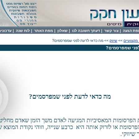
פת הגעה
|
צור קשר
|
דעתך חשובה לנו
|
שאלון
|
מפת האתר
|
לוח שנה
|
עדכונים 
מקצועיים
>>
שיווק
>> מה כדאי לדעת לפני שמפרסמים?
פני שמפרסמים?
מה כדאי לדעת לפני שמפרסמים?
 הפרסומות המאסיביות המגיעה לאדם משך הזמן שאדם מחליט
פרסומת או לזרוק אותה היא
כרבע שנייה, וזוהי נקודת המוצא 
שיווקי.