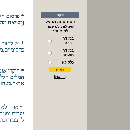
סקר
* פרסום חיי
האם אתה מבצע
(מציאת מה 
פעולות לשימור
לקוחות ?
במידה
* יש לחזור 
רבה
פרסומיים,מגז
במידה
מועטה
כלל לא
המלים הללו 
[תוצאות]
את/ה,בטחון,
* אתה לא מ
יעדים ומטרו
להעביר וכו.