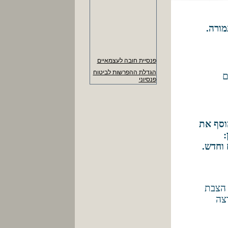
מורה.
פנסיית חובה לעצמאיים
הגדלת ההפרשות לביטוח
ם
פנסיוני
העלאת זכאות לימי חופשה
שנתית
דמי הבראה ליום 378
ש"ח. (374 ש"ח עד
שיווק. הוסף את
30/6/14)
:
- מקסימום להחזר הוצ'
 וחדש.
נסיעה ליום 22.60 ש"ח
- נרשמים לידיעון העסקי
ומקבלים עדכונים שוטפים
- שכר מינימום 5,300 ש"ח
 הצבת
רצה