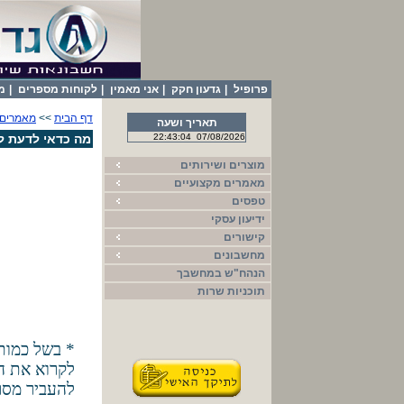
פרופיל
|
גדעון חקק
|
אני מאמין
|
לקוחות מספרים
|
מ
דף הבית
>>
מאמרים 
תאריך ושעה
07/08/2026
22:43:04
מה כדאי לדעת ל
מוצרים ושירותים
מאמרים מקצועיים
טפסים
ידיעון עסקי
קישורים
מחשבונים
הנהח"ש במחשבך
תוכניות שרות
* בשל כמות
לקרוא את ה
להעביר מסר 