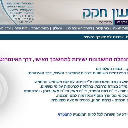
פת הגעה
|
צור קשר
|
דעתך חשובה לנו
|
שאלון
|
מפת האתר
|
לוח שנה
|
עדכונים 
 ישירות למחשבך האישי
נהלת החשבונות ישירות למחשבך האישי, דרך האינטרנט.
.. נגמרו הטלפונים
 הפיננסיים השוטפים ישירות למחשבך האישי, דרך האינטרנט.
וצג בצורה מאובטחת ע"י כניסה עם שם משתמש וסיסמה.
ידע בצורה נרחבת, בחלוקה לכרטסות על פי נושאים.
חות - דו"ח רווח והפסד, דו"ח מאזן ודו"ח מאזן בוחן - והדפסתם.
לומי מס ערך מוסף ומקדמות למס הכנסה.
 חכמים - ברמת המיון, כרטיס ותנועה ספציפית.
ע על השרות לכל לקוח המעוניין
להצטרף
.