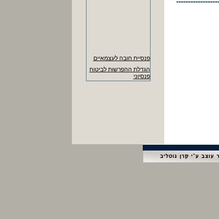
פנסיית חובה לעצמאיים
הגדלת ההפרשות לביטוח
פנסיוני
העלאת זכאות לימי חופשה
שנתית
דמי הבראה ליום 378
ש"ח. (374 ש"ח עד
30/6/14)
- מקסימום להחזר הוצ'
נסיעה ליום 22.60 ש"ח
- נרשמים לידיעון העסקי
ומקבלים עדכונים שוטפים
- שכר מינימום 5,300 ש"ח