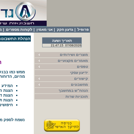
פרופיל
|
גדעון חקק
|
אני מאמין
|
לקוחות מספרים
|
מ
הנהלת החשבונות
תאריך ושעה
21:47:15
07/08/2026
מוצרים ושירותים
מאמרים מקצועיים
ה
טפסים
ממש כמו בבנק.
ידיעון עסקי
מהיום, הדוחות
קישורים
מחשבונים
המידע י
הצגת המ
הנהח"ש במחשבך
הצגת דו
תוכניות שרות
הצגת תש
חיפושים
נשמח לספק מיד